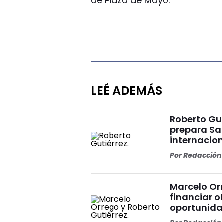
de Plaza de Mayo.
LEÉ ADEMÁS
Roberto Gut
prepara Sa
internacio
Por
Redacción 
Marcelo Or
financiar 
oportunid