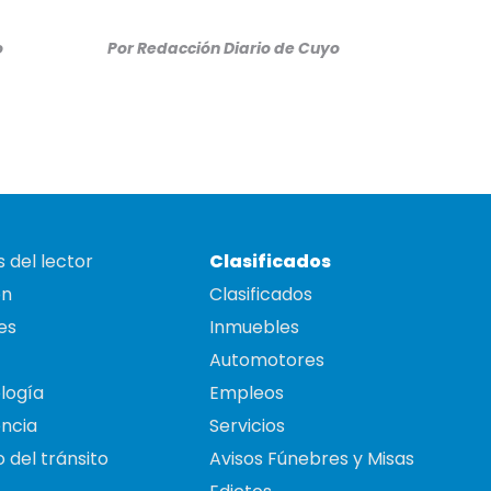
o
Por
Redacción Diario de Cuyo
 del lector
Clasificados
on
Clasificados
es
Inmuebles
Automotores
logía
Empleos
ncia
Servicios
 del tránsito
Avisos Fúnebres y Misas