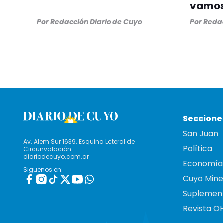
vamos
Por
Redacción Diario de Cuyo
Por
Redac
Seccione
San Juan
Av. Alem Sur 1639. Esquina Lateral de
Política
Circunvalación
diariodecuyo.com.ar
Economía
Siguenos en:
Cuyo Mine
Suplemen
Revista O