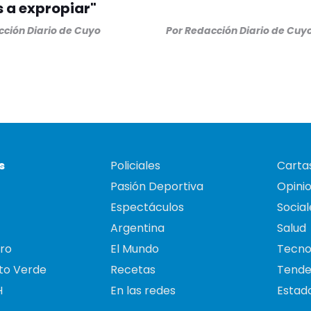
 a expropiar"
ción Diario de Cuyo
Por
Redacción Diario de Cuy
s
Policiales
Cartas
Pasión Deportiva
Opini
Espectáculos
Social
Argentina
Salud
ro
El Mundo
Tecno
to Verde
Recetas
Tende
H
En las redes
Estado