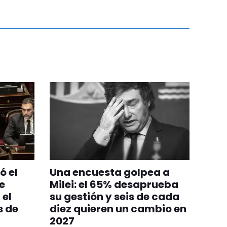
ó el
Una encuesta golpea a
e
Milei: el 65% desaprueba
 el
su gestión y seis de cada
s de
diez quieren un cambio en
2027