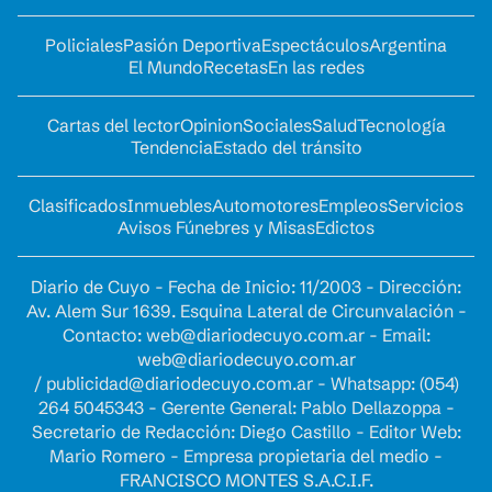
Policiales
Pasión Deportiva
Espectáculos
Argentina
El Mundo
Recetas
En las redes
Cartas del lector
Opinion
Sociales
Salud
Tecnología
Tendencia
Estado del tránsito
Clasificados
Inmuebles
Automotores
Empleos
Servicios
Avisos Fúnebres y Misas
Edictos
Diario de Cuyo - Fecha de Inicio: 11/2003 - Dirección:
Av. Alem Sur 1639. Esquina Lateral de Circunvalación -
Contacto:
web@diariodecuyo.com.ar
- Email:
web@diariodecuyo.com.ar
/
publicidad@diariodecuyo.com.ar
-
Whatsapp: (054)
264 5045343 - Gerente General: Pablo Dellazoppa -
Secretario de Redacción: Diego Castillo - Editor Web:
Mario Romero - Empresa propietaria del medio -
FRANCISCO MONTES S.A.C.I.F.