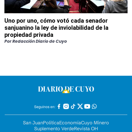
Uno por uno, cómo votó cada senador
sanjuanino la ley de inviolabilidad de la
propiedad privada
Por
Redacción Diario de Cuyo
Seguinos en:
San Juan
Política
Economía
Cuyo Minero
Suplemento Verde
Revista OH