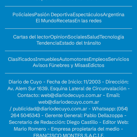
Policiales
Pasión Deportiva
Espectáculos
Argentina
El Mundo
Recetas
En las redes
Cartas del lector
Opinion
Sociales
Salud
Tecnología
Tendencia
Estado del tránsito
Clasificados
Inmuebles
Automotores
Empleos
Servicios
Avisos Fúnebres y Misas
Edictos
Diario de Cuyo - Fecha de Inicio: 11/2003 - Dirección:
Av. Alem Sur 1639. Esquina Lateral de Circunvalación -
Contacto:
web@diariodecuyo.com.ar
- Email:
web@diariodecuyo.com.ar
/
publicidad@diariodecuyo.com.ar
-
Whatsapp: (054)
264 5045343 - Gerente General: Pablo Dellazoppa -
Secretario de Redacción: Diego Castillo - Editor Web:
Mario Romero - Empresa propietaria del medio -
FRANCISCO MONTES S.A.C.I.F.