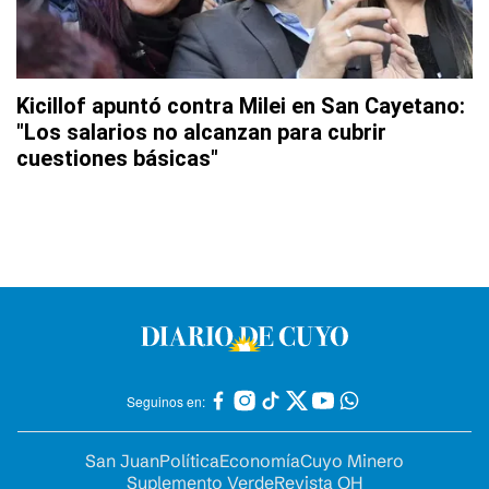
Kicillof apuntó contra Milei en San Cayetano:
"Los salarios no alcanzan para cubrir
cuestiones básicas"
Seguinos en:
San Juan
Política
Economía
Cuyo Minero
Suplemento Verde
Revista OH