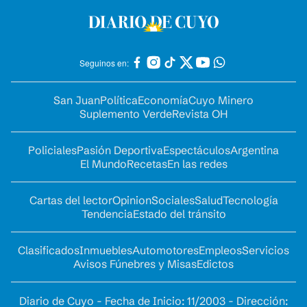
Seguinos en:
San Juan
Política
Economía
Cuyo Minero
Suplemento Verde
Revista OH
Policiales
Pasión Deportiva
Espectáculos
Argentina
El Mundo
Recetas
En las redes
Cartas del lector
Opinion
Sociales
Salud
Tecnología
Tendencia
Estado del tránsito
Clasificados
Inmuebles
Automotores
Empleos
Servicios
Avisos Fúnebres y Misas
Edictos
Diario de Cuyo - Fecha de Inicio: 11/2003 - Dirección: