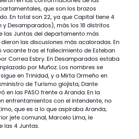
ieron en las conformaciones de las
partamentales, que son los brazos
tido. En total son 22, ya que Capital tiene 4
n y Desamparados), más los 18 distritos
de las Juntas del departamento más
e dieron las discusiones más acaloradas. En
ó vacante tras el fallecimiento de Esteban
 por Correa Esbry. En Desamparados estaba
eemplazado por Muñoz. Los nombres se
sigue en Trinidad, y a Mirta Ormeño en
ministro de Turismo giojista, Dante
yó en las PASO frente a Aranda. En la
nen enfrentamientos con el intendente, no
timo, que es a lo que aspiraba Aranda,
rior jefe comunal, Marcelo Lima, le
 las 4 Juntas.