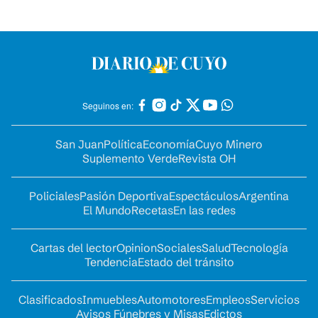
Seguinos en:
San Juan
Política
Economía
Cuyo Minero
Suplemento Verde
Revista OH
Policiales
Pasión Deportiva
Espectáculos
Argentina
El Mundo
Recetas
En las redes
Cartas del lector
Opinion
Sociales
Salud
Tecnología
Tendencia
Estado del tránsito
Clasificados
Inmuebles
Automotores
Empleos
Servicios
Avisos Fúnebres y Misas
Edictos