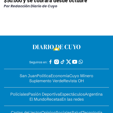
$50.000 y se cobrará desde octubre
Por
Redacción Diario de Cuyo
Seguinos en:
San Juan
Política
Economía
Cuyo Minero
Suplemento Verde
Revista OH
Policiales
Pasión Deportiva
Espectáculos
Argentina
El Mundo
Recetas
En las redes
Cartas del lector
Opinion
Sociales
Salud
Tecnología