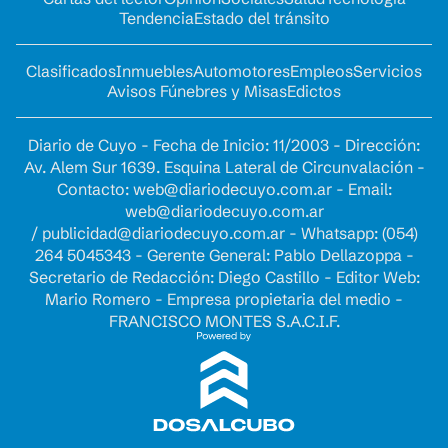
Tendencia
Estado del tránsito
Clasificados
Inmuebles
Automotores
Empleos
Servicios
Avisos Fúnebres y Misas
Edictos
Diario de Cuyo - Fecha de Inicio: 11/2003 - Dirección:
Av. Alem Sur 1639. Esquina Lateral de Circunvalación -
Contacto:
web@diariodecuyo.com.ar
- Email:
web@diariodecuyo.com.ar
/
publicidad@diariodecuyo.com.ar
-
Whatsapp: (054)
264 5045343 - Gerente General: Pablo Dellazoppa -
Secretario de Redacción: Diego Castillo - Editor Web:
Mario Romero - Empresa propietaria del medio -
FRANCISCO MONTES S.A.C.I.F.