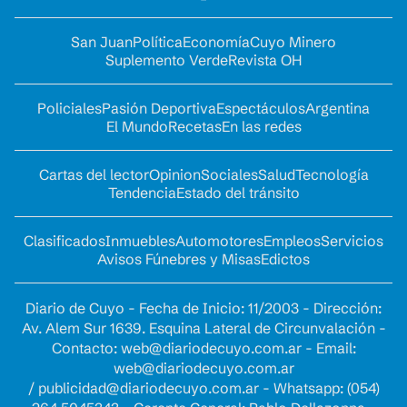
San Juan
Política
Economía
Cuyo Minero
Suplemento Verde
Revista OH
Policiales
Pasión Deportiva
Espectáculos
Argentina
El Mundo
Recetas
En las redes
Cartas del lector
Opinion
Sociales
Salud
Tecnología
Tendencia
Estado del tránsito
Clasificados
Inmuebles
Automotores
Empleos
Servicios
Avisos Fúnebres y Misas
Edictos
Diario de Cuyo - Fecha de Inicio: 11/2003 - Dirección:
Av. Alem Sur 1639. Esquina Lateral de Circunvalación -
Contacto:
web@diariodecuyo.com.ar
- Email:
web@diariodecuyo.com.ar
/
publicidad@diariodecuyo.com.ar
-
Whatsapp: (054)