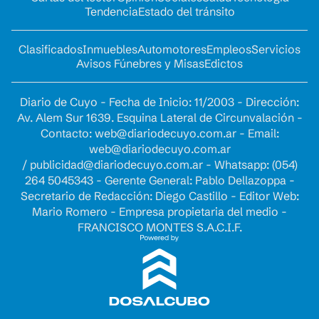
Tendencia
Estado del tránsito
Clasificados
Inmuebles
Automotores
Empleos
Servicios
Avisos Fúnebres y Misas
Edictos
Diario de Cuyo - Fecha de Inicio: 11/2003 - Dirección:
Av. Alem Sur 1639. Esquina Lateral de Circunvalación -
Contacto:
web@diariodecuyo.com.ar
- Email:
web@diariodecuyo.com.ar
/
publicidad@diariodecuyo.com.ar
-
Whatsapp: (054)
264 5045343 - Gerente General: Pablo Dellazoppa -
Secretario de Redacción: Diego Castillo - Editor Web:
Mario Romero - Empresa propietaria del medio -
FRANCISCO MONTES S.A.C.I.F.