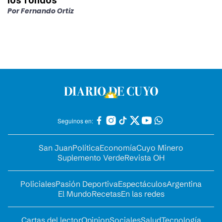
los fondos
Por
Fernando Ortiz
Seguinos en:
San Juan
Política
Economía
Cuyo Minero
Suplemento Verde
Revista OH
Policiales
Pasión Deportiva
Espectáculos
Argentina
El Mundo
Recetas
En las redes
Cartas del lector
Opinion
Sociales
Salud
Tecnología