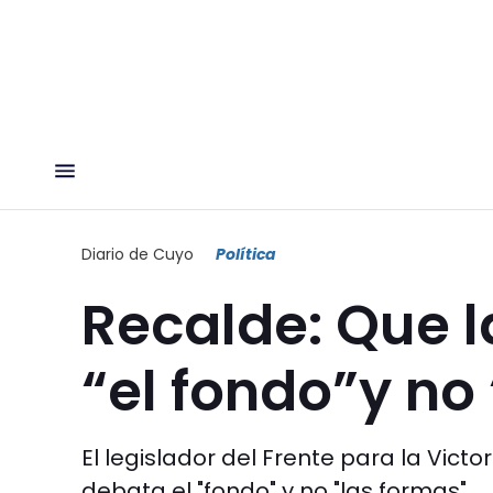
Diario de Cuyo
Política
Recalde: Que l
“el fondo”y no
El legislador del Frente para la Victo
debata el "fondo" y no "las formas".