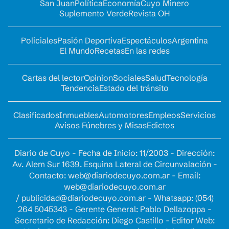
San Juan
Política
Economía
Cuyo Minero
Suplemento Verde
Revista OH
Policiales
Pasión Deportiva
Espectáculos
Argentina
El Mundo
Recetas
En las redes
Cartas del lector
Opinion
Sociales
Salud
Tecnología
Tendencia
Estado del tránsito
Clasificados
Inmuebles
Automotores
Empleos
Servicios
Avisos Fúnebres y Misas
Edictos
Diario de Cuyo - Fecha de Inicio: 11/2003 - Dirección:
Av. Alem Sur 1639. Esquina Lateral de Circunvalación -
Contacto:
web@diariodecuyo.com.ar
- Email:
web@diariodecuyo.com.ar
/
publicidad@diariodecuyo.com.ar
-
Whatsapp: (054)
264 5045343 - Gerente General: Pablo Dellazoppa -
Secretario de Redacción: Diego Castillo - Editor Web: