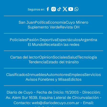
Seguinos en:
San Juan
Política
Economía
Cuyo Minero
Suplemento Verde
Revista OH
Policiales
Pasión Deportiva
Espectáculos
Argentina
El Mundo
Recetas
En las redes
Cartas del lector
Opinion
Sociales
Salud
Tecnología
Tendencia
Estado del tránsito
Clasificados
Inmuebles
Automotores
Empleos
Servicios
Avisos Fúnebres y Misas
Edictos
Diario de Cuyo - Fecha de Inicio: 11/2003 - Dirección:
Av. Alem Sur 1639. Esquina Lateral de Circunvalación -
Contacto:
web@diariodecuyo.com.ar
- Email: