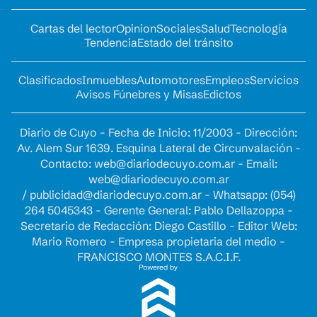
Cartas del lector
Opinion
Sociales
Salud
Tecnología
Tendencia
Estado del tránsito
Clasificados
Inmuebles
Automotores
Empleos
Servicios
Avisos Fúnebres y Misas
Edictos
Diario de Cuyo - Fecha de Inicio: 11/2003 - Dirección:
Av. Alem Sur 1639. Esquina Lateral de Circunvalación -
Contacto:
web@diariodecuyo.com.ar
- Email:
web@diariodecuyo.com.ar
/
publicidad@diariodecuyo.com.ar
-
Whatsapp: (054)
264 5045343 - Gerente General: Pablo Dellazoppa -
Secretario de Redacción: Diego Castillo - Editor Web:
Mario Romero - Empresa propietaria del medio -
FRANCISCO MONTES S.A.C.I.F.