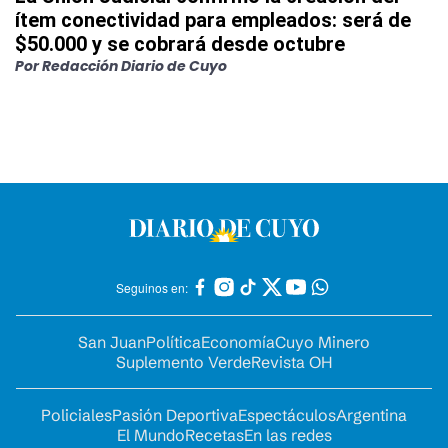
ítem conectividad para empleados: será de
$50.000 y se cobrará desde octubre
Por
Redacción Diario de Cuyo
Seguinos en:
San Juan
Política
Economía
Cuyo Minero
Suplemento Verde
Revista OH
Policiales
Pasión Deportiva
Espectáculos
Argentina
El Mundo
Recetas
En las redes