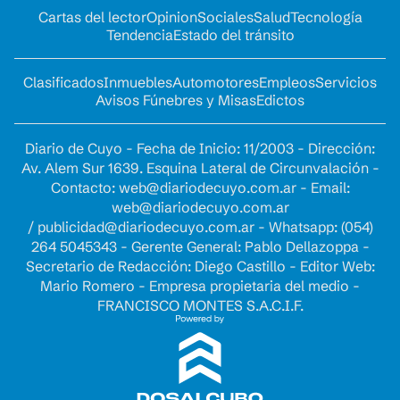
Cartas del lector
Opinion
Sociales
Salud
Tecnología
Tendencia
Estado del tránsito
Clasificados
Inmuebles
Automotores
Empleos
Servicios
Avisos Fúnebres y Misas
Edictos
Diario de Cuyo - Fecha de Inicio: 11/2003 - Dirección:
Av. Alem Sur 1639. Esquina Lateral de Circunvalación -
Contacto:
web@diariodecuyo.com.ar
- Email:
web@diariodecuyo.com.ar
/
publicidad@diariodecuyo.com.ar
-
Whatsapp: (054)
264 5045343 - Gerente General: Pablo Dellazoppa -
Secretario de Redacción: Diego Castillo - Editor Web:
Mario Romero - Empresa propietaria del medio -
FRANCISCO MONTES S.A.C.I.F.