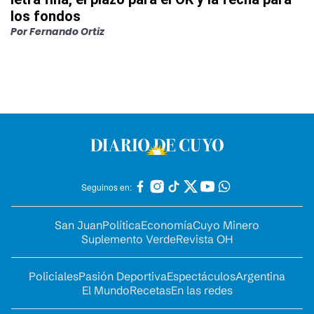
los fondos
Por
Fernando Ortiz
Seguinos en:
San Juan
Política
Economía
Cuyo Minero
Suplemento Verde
Revista OH
Policiales
Pasión Deportiva
Espectáculos
Argentina
El Mundo
Recetas
En las redes