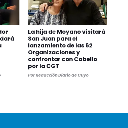
dor
La hija de Moyano visitará
ndará
San Juan para el
a
lanzamiento de las 62
Organizaciones y
confrontar con Cabello
por la CGT
o
Por
Redacción Diario de Cuyo