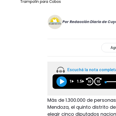
Trampolín para Cobos
Por
Redacción Diario de Cuy
Agr
Escuchá la nota complet
1
1.5
10
10
Más de 1.300.000 de person
Mendoza, el quinto distrito 
elegir cinco diputados naciona