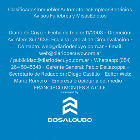
Clasificados
Inmuebles
Automotores
Empleos
Servicios
Avisos Fúnebres y Misas
Edictos
Diario de Cuyo - Fecha de Inicio: 11/2003 - Dirección:
Av. Alem Sur 1639. Esquina Lateral de Circunvalación -
Contacto:
web@diariodecuyo.com.ar
- Email:
web@diariodecuyo.com.ar
/
publicidad@diariodecuyo.com.ar
-
Whatsapp: (054)
264 5045343 - Gerente General: Pablo Dellazoppa -
Secretario de Redacción: Diego Castillo - Editor Web:
Mario Romero - Empresa propietaria del medio -
FRANCISCO MONTES S.A.C.I.F.