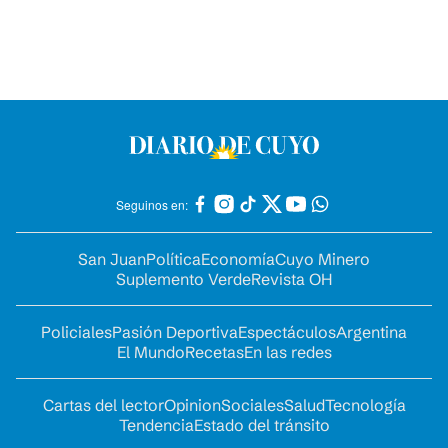
Seguinos en:
San Juan
Política
Economía
Cuyo Minero
Suplemento Verde
Revista OH
Policiales
Pasión Deportiva
Espectáculos
Argentina
El Mundo
Recetas
En las redes
Cartas del lector
Opinion
Sociales
Salud
Tecnología
Tendencia
Estado del tránsito