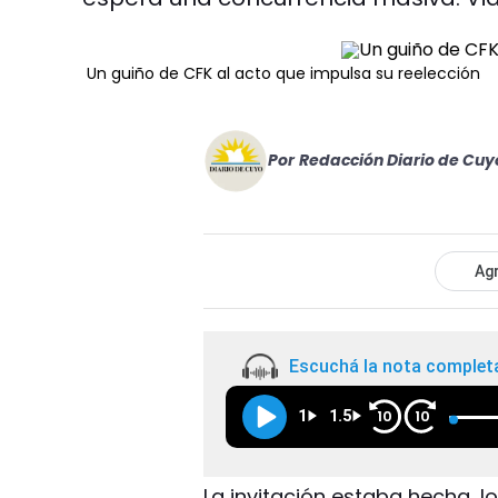
Un guiño de CFK al acto que impulsa su reelección
Por
Redacción Diario de Cuy
Agr
Escuchá la nota complet
1
1.5
10
10
La invitación estaba hecha, 