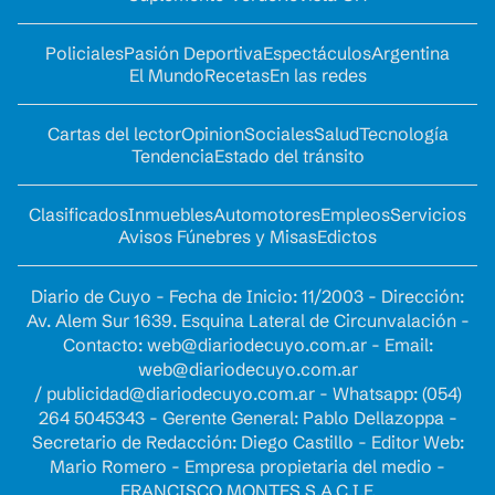
Policiales
Pasión Deportiva
Espectáculos
Argentina
El Mundo
Recetas
En las redes
Cartas del lector
Opinion
Sociales
Salud
Tecnología
Tendencia
Estado del tránsito
Clasificados
Inmuebles
Automotores
Empleos
Servicios
Avisos Fúnebres y Misas
Edictos
Diario de Cuyo - Fecha de Inicio: 11/2003 - Dirección:
Av. Alem Sur 1639. Esquina Lateral de Circunvalación -
Contacto:
web@diariodecuyo.com.ar
- Email:
web@diariodecuyo.com.ar
/
publicidad@diariodecuyo.com.ar
-
Whatsapp: (054)
264 5045343 - Gerente General: Pablo Dellazoppa -
Secretario de Redacción: Diego Castillo - Editor Web:
Mario Romero - Empresa propietaria del medio -
FRANCISCO MONTES S.A.C.I.F.