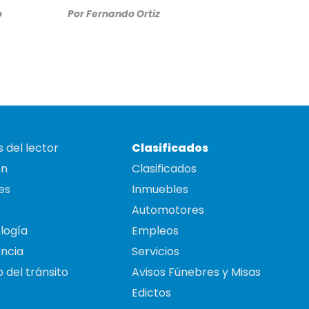
o
Por
Fernando Ortiz
 del lector
Clasificados
on
Clasificados
es
Inmuebles
Automotores
logía
Empleos
ncia
Servicios
 del tránsito
Avisos Fúnebres y Misas
Edictos