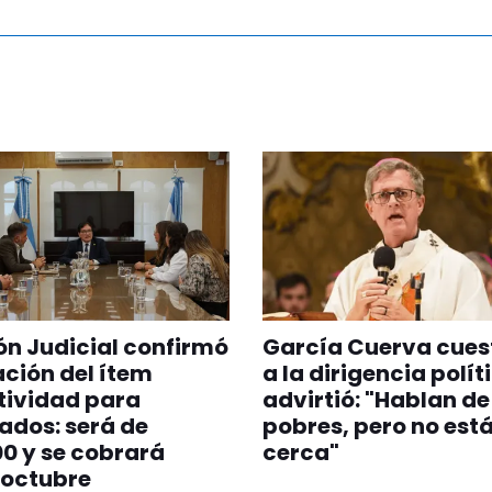
ón Judicial confirmó
García Cuerva cues
ación del ítem
a la dirigencia polít
tividad para
advirtió: "Hablan de
dos: será de
pobres, pero no est
0 y se cobrará
cerca"
 octubre