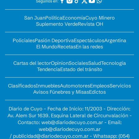
Seguinos en:
San Juan
Política
Economía
Cuyo Minero
Suplemento Verde
Revista OH
Policiales
Pasión Deportiva
Espectáculos
Argentina
El Mundo
Recetas
En las redes
Cartas del lector
Opinion
Sociales
Salud
Tecnología
Tendencia
Estado del tránsito
Clasificados
Inmuebles
Automotores
Empleos
Servicios
Avisos Fúnebres y Misas
Edictos
Diario de Cuyo - Fecha de Inicio: 11/2003 - Dirección:
Av. Alem Sur 1639. Esquina Lateral de Circunvalación -
Contacto:
web@diariodecuyo.com.ar
- Email:
web@diariodecuyo.com.ar
/
publicidad@diariodecuyo.com.ar
-
Whatsapp: (054)