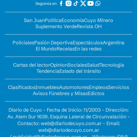
Seguinos en:
San Juan
Política
Economía
Cuyo Minero
Suplemento Verde
Revista OH
Policiales
Pasión Deportiva
Espectáculos
Argentina
El Mundo
Recetas
En las redes
Cartas del lector
Opinion
Sociales
Salud
Tecnología
Tendencia
Estado del tránsito
Clasificados
Inmuebles
Automotores
Empleos
Servicios
Avisos Fúnebres y Misas
Edictos
Diario de Cuyo - Fecha de Inicio: 11/2003 - Dirección:
Av. Alem Sur 1639. Esquina Lateral de Circunvalación -
Contacto:
web@diariodecuyo.com.ar
- Email:
web@diariodecuyo.com.ar
/
publicidad@diariodecuyo.com.ar
-
Whatsapp: (054)