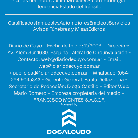
Cartas del lector
Opinion
Sociales
Salud
Tecnología
Tendencia
Estado del tránsito
Clasificados
Inmuebles
Automotores
Empleos
Servicios
Avisos Fúnebres y Misas
Edictos
Diario de Cuyo - Fecha de Inicio: 11/2003 - Dirección:
Av. Alem Sur 1639. Esquina Lateral de Circunvalación -
Contacto:
web@diariodecuyo.com.ar
- Email:
web@diariodecuyo.com.ar
/
publicidad@diariodecuyo.com.ar
-
Whatsapp: (054)
264 5045343 - Gerente General: Pablo Dellazoppa -
Secretario de Redacción: Diego Castillo - Editor Web:
Mario Romero - Empresa propietaria del medio -
FRANCISCO MONTES S.A.C.I.F.