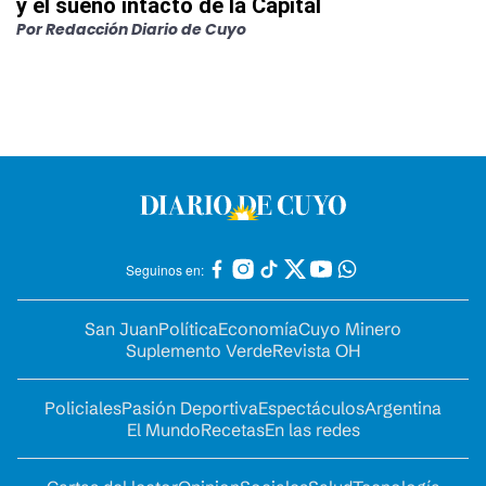
y el sueño intacto de la Capital
Por
Redacción Diario de Cuyo
Seguinos en:
San Juan
Política
Economía
Cuyo Minero
Suplemento Verde
Revista OH
Policiales
Pasión Deportiva
Espectáculos
Argentina
El Mundo
Recetas
En las redes