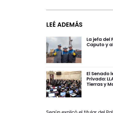
LEÉ ADEMÁS
La jefa del
Caputo y al
El Senado l
Privada: LL
Tierras y M
Según explicó el titular del P