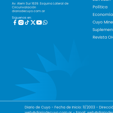
Av. Alem Sur 1639. Esquina Lateral de
Política
Circunvalación
diariodecuyo.com.ar
Economía
Siguenos en:
Cuyo Mine
Suplemen
Revista O
Diario de Cuyo - Fecha de Inicio: 11/2003 - Direcc
web@diariodecuyo.com.ar
- Email:
web@diariode