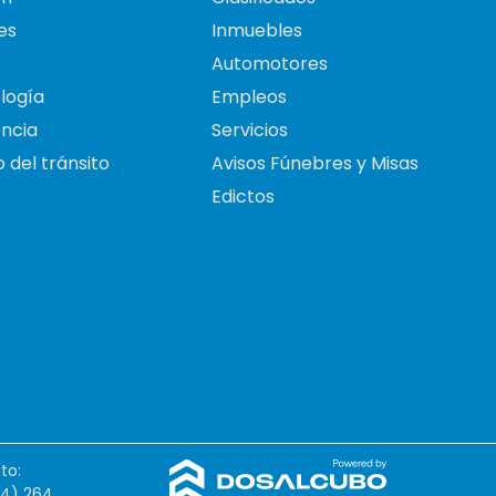
es
Inmuebles
Automotores
logía
Empleos
ncia
Servicios
 del tránsito
Avisos Fúnebres y Misas
Edictos
to:
54) 264