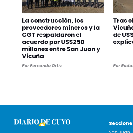
La construcción, los
Tras e
proveedores mineros y la
Vicuña
CGT respaldaron el
de US$
acuerdo por U$S250
explic
millones entre San Juan y
Vicuña
Por
Fernando Ortiz
Por
Redac
Seccione
San Juan