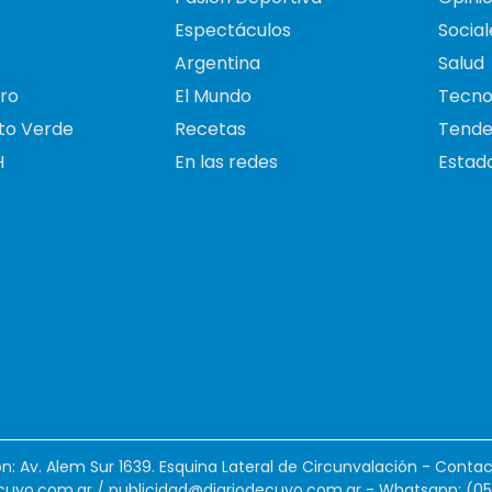
Espectáculos
Social
Argentina
Salud
ro
El Mundo
Tecno
to Verde
Recetas
Tende
H
En las redes
Estado
ión: Av. Alem Sur 1639. Esquina Lateral de Circunvalación - Contac
cuyo.com.ar
/
publicidad@diariodecuyo.com.ar
-
Whatsapp: (0