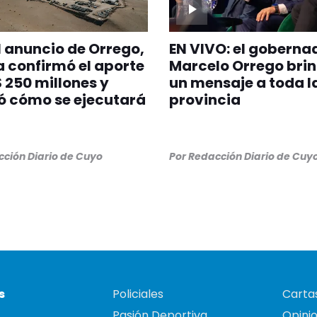
l anuncio de Orrego,
EN VIVO: el goberna
 confirmó el aporte
Marcelo Orrego bri
 250 millones y
un mensaje a toda l
ó cómo se ejecutará
provincia
ción Diario de Cuyo
Por
Redacción Diario de Cuy
s
Policiales
Cartas
Pasión Deportiva
Opini