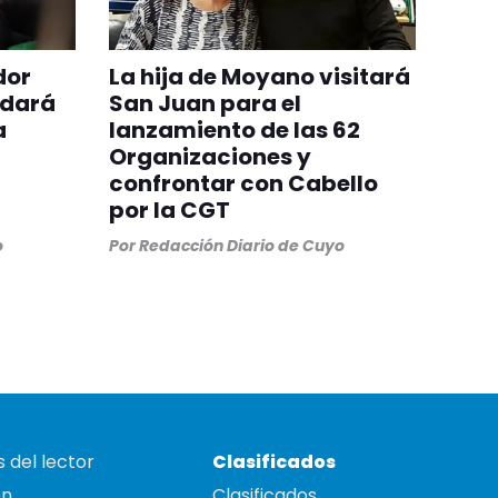
dor
La hija de Moyano visitará
ndará
San Juan para el
a
lanzamiento de las 62
Organizaciones y
confrontar con Cabello
por la CGT
o
Por
Redacción Diario de Cuyo
 del lector
Clasificados
on
Clasificados