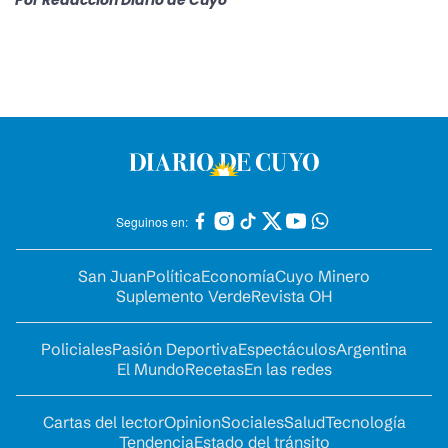
Por
Redacción Diario de Cuyo
Seguinos en:
San Juan
Política
Economía
Cuyo Minero
Suplemento Verde
Revista OH
Policiales
Pasión Deportiva
Espectáculos
Argentina
El Mundo
Recetas
En las redes
Cartas del lector
Opinion
Sociales
Salud
Tecnología
Tendencia
Estado del tránsito