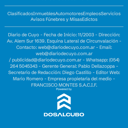
Clasificados
Inmuebles
Automotores
Empleos
Servicios
Avisos Fúnebres y Misas
Edictos
Diario de Cuyo - Fecha de Inicio: 11/2003 - Dirección:
Av. Alem Sur 1639. Esquina Lateral de Circunvalación -
Contacto:
web@diariodecuyo.com.ar
- Email:
web@diariodecuyo.com.ar
/
publicidad@diariodecuyo.com.ar
-
Whatsapp: (054)
264 5045343 - Gerente General: Pablo Dellazoppa -
Secretario de Redacción: Diego Castillo - Editor Web:
Mario Romero - Empresa propietaria del medio -
FRANCISCO MONTES S.A.C.I.F.