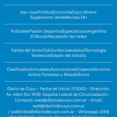
San Juan
Política
Economía
Cuyo Minero
Suplemento Verde
Revista OH
Policiales
Pasión Deportiva
Espectáculos
Argentina
El Mundo
Recetas
En las redes
Cartas del lector
Opinion
Sociales
Salud
Tecnología
Tendencia
Estado del tránsito
Clasificados
Inmuebles
Automotores
Empleos
Servicios
Avisos Fúnebres y Misas
Edictos
Diario de Cuyo - Fecha de Inicio: 11/2003 - Dirección:
Av. Alem Sur 1639. Esquina Lateral de Circunvalación -
Contacto:
web@diariodecuyo.com.ar
- Email:
web@diariodecuyo.com.ar
/
publicidad@diariodecuyo.com.ar
-
Whatsapp: (054)