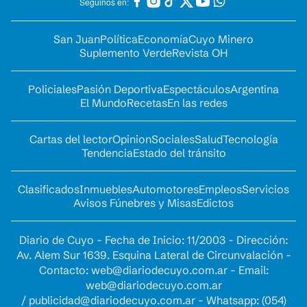
Seguinos en:
San Juan
Política
Economía
Cuyo Minero
Suplemento Verde
Revista OH
Policiales
Pasión Deportiva
Espectáculos
Argentina
El Mundo
Recetas
En las redes
Cartas del lector
Opinion
Sociales
Salud
Tecnología
Tendencia
Estado del tránsito
Clasificados
Inmuebles
Automotores
Empleos
Servicios
Avisos Fúnebres y Misas
Edictos
Diario de Cuyo - Fecha de Inicio: 11/2003 - Dirección:
Av. Alem Sur 1639. Esquina Lateral de Circunvalación -
Contacto:
web@diariodecuyo.com.ar
- Email:
web@diariodecuyo.com.ar
/
publicidad@diariodecuyo.com.ar
-
Whatsapp: (054)