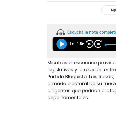
Agr
Escuchá la nota complet
1
1.5
10
10
Mientras el escenario provin
legislativos y la relación entr
Partido Bloquista, Luis Rued
armado electoral de su fuerza
dirigentes que podrían prota
departamentales.