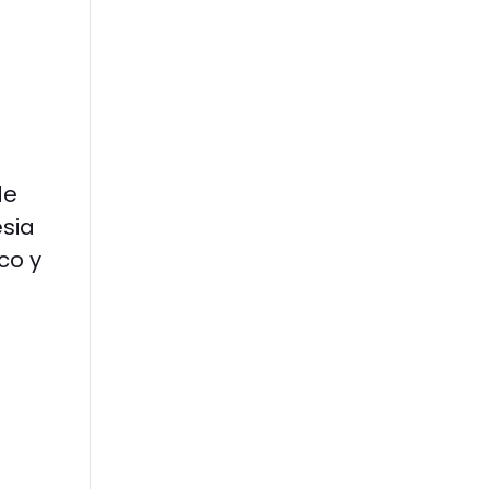
de
esia
co y