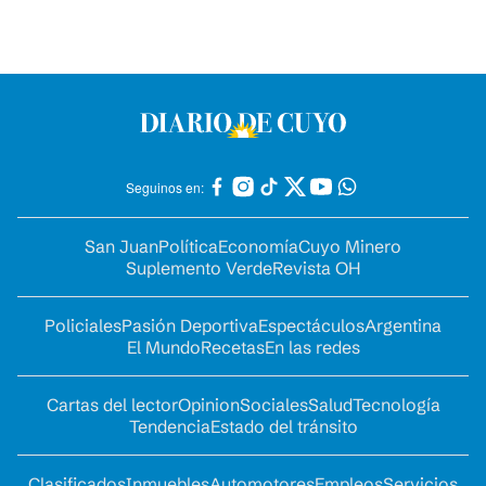
Seguinos en:
San Juan
Política
Economía
Cuyo Minero
Suplemento Verde
Revista OH
Policiales
Pasión Deportiva
Espectáculos
Argentina
El Mundo
Recetas
En las redes
Cartas del lector
Opinion
Sociales
Salud
Tecnología
Tendencia
Estado del tránsito
Clasificados
Inmuebles
Automotores
Empleos
Servicios