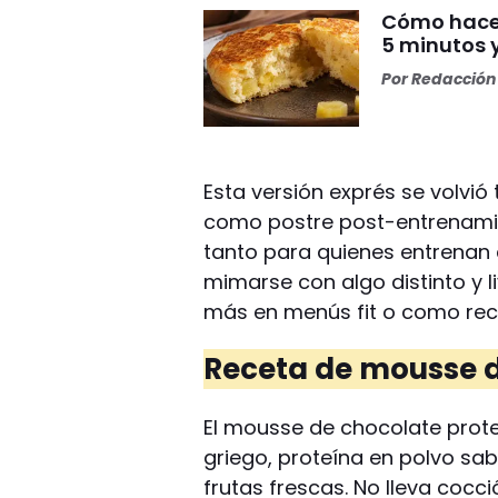
Cómo hacer
5 minutos y
Por
Redacción 
Esta versión exprés se volvi
como postre post-entrenamie
tanto para quienes entrena
mimarse con algo distinto y l
más en menús fit o como rece
Receta de mousse d
El mousse de chocolate prot
griego, proteína en polvo sa
frutas frescas. No lleva cocc