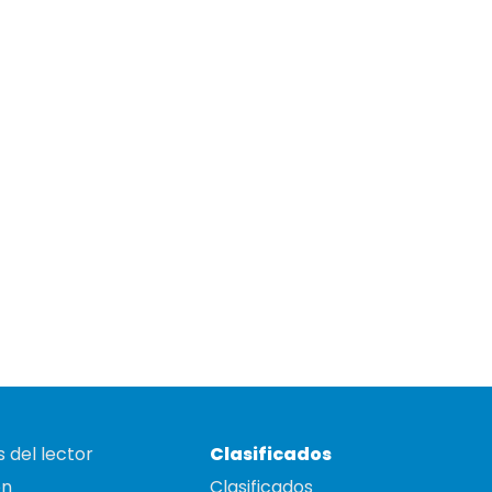
 del lector
Clasificados
on
Clasificados