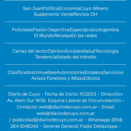
San Juan
Política
Economía
Cuyo Minero
Suplemento Verde
Revista OH
Policiales
Pasión Deportiva
Espectáculos
Argentina
El Mundo
Recetas
En las redes
Cartas del lector
Opinion
Sociales
Salud
Tecnología
Tendencia
Estado del tránsito
Clasificados
Inmuebles
Automotores
Empleos
Servicios
Avisos Fúnebres y Misas
Edictos
Diario de Cuyo - Fecha de Inicio: 11/2003 - Dirección:
Av. Alem Sur 1639. Esquina Lateral de Circunvalación -
Contacto:
web@diariodecuyo.com.ar
- Email:
web@diariodecuyo.com.ar
/
publicidad@diariodecuyo.com.ar
-
Whatsapp: (054)
264 5045343 - Gerente General: Pablo Dellazoppa -