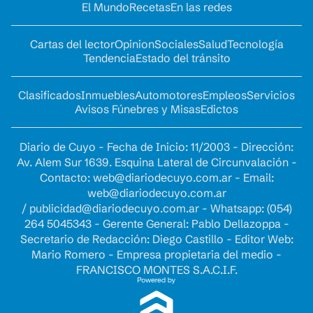
El Mundo
Recetas
En las redes
Cartas del lector
Opinion
Sociales
Salud
Tecnología
Tendencia
Estado del tránsito
Clasificados
Inmuebles
Automotores
Empleos
Servicios
Avisos Fúnebres y Misas
Edictos
Diario de Cuyo - Fecha de Inicio: 11/2003 - Dirección:
Av. Alem Sur 1639. Esquina Lateral de Circunvalación -
Contacto:
web@diariodecuyo.com.ar
- Email:
web@diariodecuyo.com.ar
/
publicidad@diariodecuyo.com.ar
-
Whatsapp: (054)
264 5045343 - Gerente General: Pablo Dellazoppa -
Secretario de Redacción: Diego Castillo - Editor Web:
Mario Romero - Empresa propietaria del medio -
FRANCISCO MONTES S.A.C.I.F.