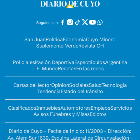
Seguinos en:
San Juan
Política
Economía
Cuyo Minero
Suplemento Verde
Revista OH
Policiales
Pasión Deportiva
Espectáculos
Argentina
El Mundo
Recetas
En las redes
Cartas del lector
Opinion
Sociales
Salud
Tecnología
Tendencia
Estado del tránsito
Clasificados
Inmuebles
Automotores
Empleos
Servicios
Avisos Fúnebres y Misas
Edictos
Diario de Cuyo - Fecha de Inicio: 11/2003 - Dirección:
Av. Alem Sur 1639. Esquina Lateral de Circunvalación -