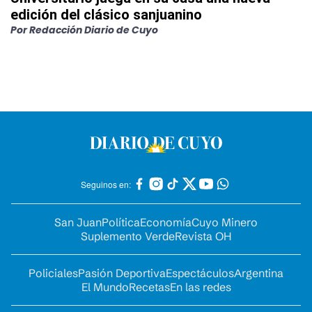
edición del clásico sanjuanino
Por
Redacción Diario de Cuyo
Seguinos en:
San Juan
Política
Economía
Cuyo Minero
Suplemento Verde
Revista OH
Policiales
Pasión Deportiva
Espectáculos
Argentina
El Mundo
Recetas
En las redes