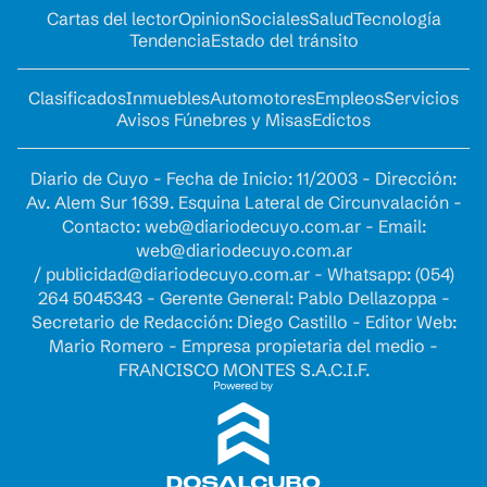
Cartas del lector
Opinion
Sociales
Salud
Tecnología
Tendencia
Estado del tránsito
Clasificados
Inmuebles
Automotores
Empleos
Servicios
Avisos Fúnebres y Misas
Edictos
Diario de Cuyo - Fecha de Inicio: 11/2003 - Dirección:
Av. Alem Sur 1639. Esquina Lateral de Circunvalación -
Contacto:
web@diariodecuyo.com.ar
- Email:
web@diariodecuyo.com.ar
/
publicidad@diariodecuyo.com.ar
-
Whatsapp: (054)
264 5045343 - Gerente General: Pablo Dellazoppa -
Secretario de Redacción: Diego Castillo - Editor Web:
Mario Romero - Empresa propietaria del medio -
FRANCISCO MONTES S.A.C.I.F.