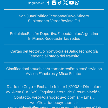
Seguinos en:
San Juan
Política
Economía
Cuyo Minero
Suplemento Verde
Revista OH
Policiales
Pasión Deportiva
Espectáculos
Argentina
El Mundo
Recetas
En las redes
Cartas del lector
Opinion
Sociales
Salud
Tecnología
Tendencia
Estado del tránsito
Clasificados
Inmuebles
Automotores
Empleos
Servicios
Avisos Fúnebres y Misas
Edictos
Diario de Cuyo - Fecha de Inicio: 11/2003 - Dirección:
Av. Alem Sur 1639. Esquina Lateral de Circunvalación -
Contacto:
web@diariodecuyo.com.ar
- Email:
web@diariodecuyo.com.ar
/
publicidad@diariodecuyo.com.ar
-
Whatsapp: (054)