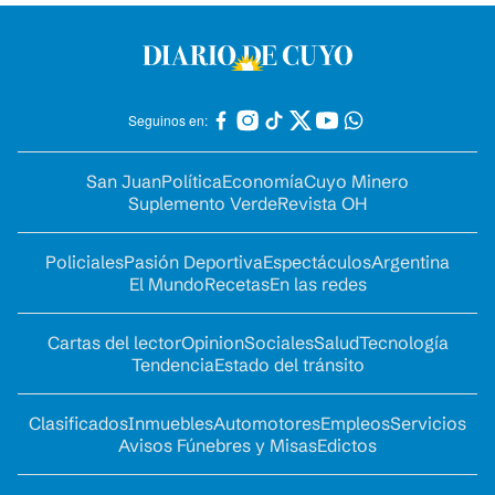
Seguinos en:
San Juan
Política
Economía
Cuyo Minero
Suplemento Verde
Revista OH
Policiales
Pasión Deportiva
Espectáculos
Argentina
El Mundo
Recetas
En las redes
Cartas del lector
Opinion
Sociales
Salud
Tecnología
Tendencia
Estado del tránsito
Clasificados
Inmuebles
Automotores
Empleos
Servicios
Avisos Fúnebres y Misas
Edictos