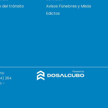
 del tránsito
Avisos Fúnebres y Misas
Edictos
to:
54) 264
o -