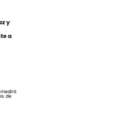
az y
te a