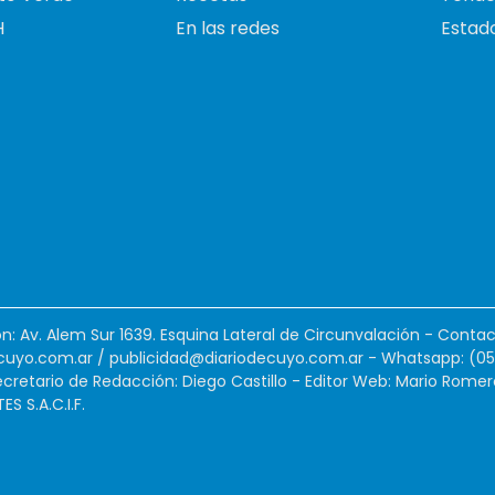
H
En las redes
Estado
ión: Av. Alem Sur 1639. Esquina Lateral de Circunvalación - Contac
cuyo.com.ar
/
publicidad@diariodecuyo.com.ar
-
Whatsapp: (0
cretario de Redacción: Diego Castillo - Editor Web: Mario Romer
 S.A.C.I.F.