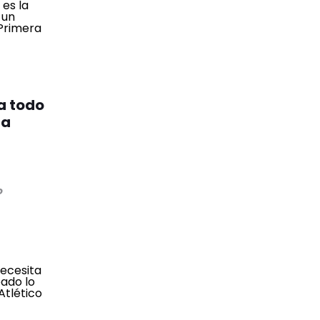
a todo
 a
o