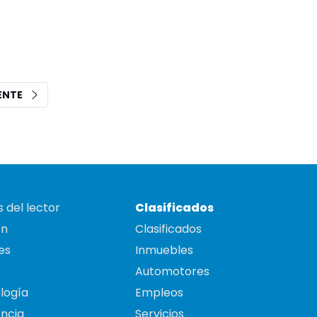
IENTE
 del lector
Clasificados
on
Clasificados
es
Inmuebles
Automotores
logía
Empleos
ncia
Servicios