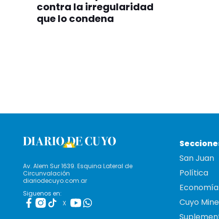
contra la irregularidad
que lo condena
Seccione
San Juan
Av. Alem Sur 1639. Esquina Lateral de
Política
Circunvalación
diariodecuyo.com.ar
Economía
Siguenos en:
Cuyo Mine
X
Suplemen