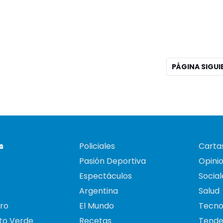
PÁGINA SIGU
s
Policiales
Cartas
Pasión Deportiva
Opini
Espectáculos
Social
Argentina
Salud
ro
El Mundo
Tecno
to Verde
Recetas
Tende