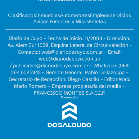
Clasificados
Inmuebles
Automotores
Empleos
Servicios
Avisos Fúnebres y Misas
Edictos
Diario de Cuyo - Fecha de Inicio: 11/2003 - Dirección:
Av. Alem Sur 1639. Esquina Lateral de Circunvalación -
Contacto:
web@diariodecuyo.com.ar
- Email:
web@diariodecuyo.com.ar
/
publicidad@diariodecuyo.com.ar
-
Whatsapp: (054)
264 5045343 - Gerente General: Pablo Dellazoppa -
Secretario de Redacción: Diego Castillo - Editor Web:
Mario Romero - Empresa propietaria del medio -
FRANCISCO MONTES S.A.C.I.F.