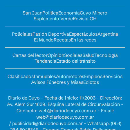
San Juan
Política
Economía
Cuyo Minero
Suplemento Verde
Revista OH
Policiales
Pasión Deportiva
Espectáculos
Argentina
El Mundo
Recetas
En las redes
Cartas del lector
Opinion
Sociales
Salud
Tecnología
Tendencia
Estado del tránsito
Clasificados
Inmuebles
Automotores
Empleos
Servicios
Avisos Fúnebres y Misas
Edictos
Diario de Cuyo - Fecha de Inicio: 11/2003 - Dirección:
Av. Alem Sur 1639. Esquina Lateral de Circunvalación -
Contacto:
web@diariodecuyo.com.ar
- Email:
web@diariodecuyo.com.ar
/
publicidad@diariodecuyo.com.ar
-
Whatsapp: (054)
264 5045343 - Gerente General: Pablo Dellazoppa -