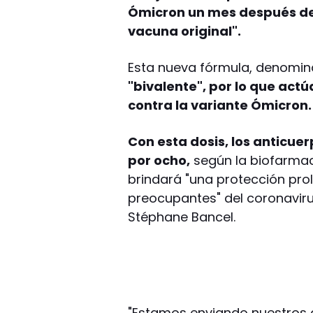
Ómicron un mes después de 
vacuna original".
Esta nueva fórmula, denomi
"bivalente", por lo que actú
contra la variante Ómicron.
Con esta dosis, los anticue
por ocho,
según la biofarmac
brindará "una protección pro
preocupantes" del coronavirus
Stéphane Bancel.
"Estamos enviando nuestros da