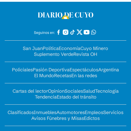
Seguinos en:
San Juan
Política
Economía
Cuyo Minero
Suplemento Verde
Revista OH
Policiales
Pasión Deportiva
Espectáculos
Argentina
El Mundo
Recetas
En las redes
Cartas del lector
Opinion
Sociales
Salud
Tecnología
Tendencia
Estado del tránsito
Clasificados
Inmuebles
Automotores
Empleos
Servicios
Avisos Fúnebres y Misas
Edictos