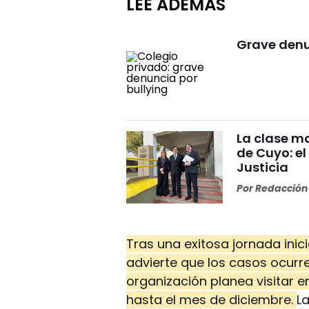
LEÉ ADEMÁS
Grave denu
La clase ma
de Cuyo: el
Justicia
Por
Redacción 
Tras una exitosa jornada inic
advierte que los casos ocur
organización planea visitar e
hasta el mes de diciembre.
L