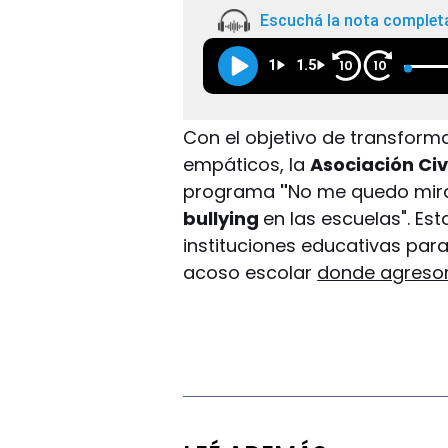
Escuchá la nota complet
1
1.5
10
10
Con el objetivo de transform
empáticos, la
Asociación Civ
programa
"
No me quedo mira
bullying
en las escuelas". Esta
instituciones educativas par
acoso escolar
donde agresor