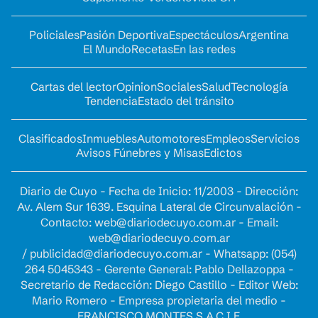
Policiales
Pasión Deportiva
Espectáculos
Argentina
El Mundo
Recetas
En las redes
Cartas del lector
Opinion
Sociales
Salud
Tecnología
Tendencia
Estado del tránsito
Clasificados
Inmuebles
Automotores
Empleos
Servicios
Avisos Fúnebres y Misas
Edictos
Diario de Cuyo - Fecha de Inicio: 11/2003 - Dirección:
Av. Alem Sur 1639. Esquina Lateral de Circunvalación -
Contacto:
web@diariodecuyo.com.ar
- Email:
web@diariodecuyo.com.ar
/
publicidad@diariodecuyo.com.ar
-
Whatsapp: (054)
264 5045343 - Gerente General: Pablo Dellazoppa -
Secretario de Redacción: Diego Castillo - Editor Web:
Mario Romero - Empresa propietaria del medio -
FRANCISCO MONTES S.A.C.I.F.