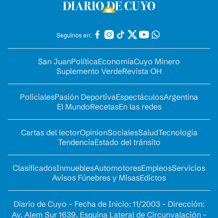
Seguinos en:
San Juan
Política
Economía
Cuyo Minero
Suplemento Verde
Revista OH
Policiales
Pasión Deportiva
Espectáculos
Argentina
El Mundo
Recetas
En las redes
Cartas del lector
Opinion
Sociales
Salud
Tecnología
Tendencia
Estado del tránsito
Clasificados
Inmuebles
Automotores
Empleos
Servicios
Avisos Fúnebres y Misas
Edictos
Diario de Cuyo - Fecha de Inicio: 11/2003 - Dirección:
Av. Alem Sur 1639. Esquina Lateral de Circunvalación -