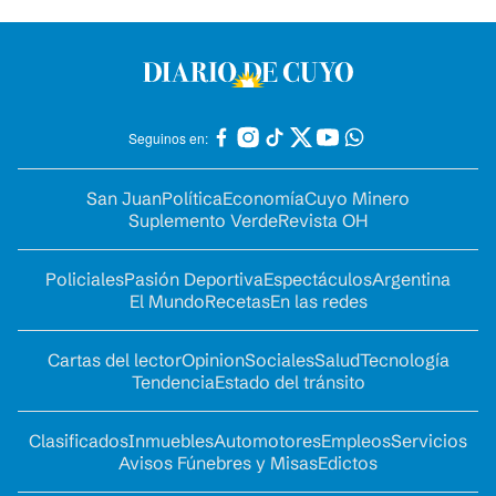
Seguinos en:
San Juan
Política
Economía
Cuyo Minero
Suplemento Verde
Revista OH
Policiales
Pasión Deportiva
Espectáculos
Argentina
El Mundo
Recetas
En las redes
Cartas del lector
Opinion
Sociales
Salud
Tecnología
Tendencia
Estado del tránsito
Clasificados
Inmuebles
Automotores
Empleos
Servicios
Avisos Fúnebres y Misas
Edictos