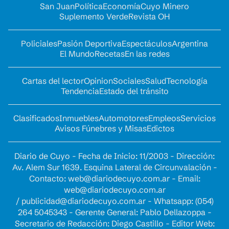
San Juan
Política
Economía
Cuyo Minero
Suplemento Verde
Revista OH
Policiales
Pasión Deportiva
Espectáculos
Argentina
El Mundo
Recetas
En las redes
Cartas del lector
Opinion
Sociales
Salud
Tecnología
Tendencia
Estado del tránsito
Clasificados
Inmuebles
Automotores
Empleos
Servicios
Avisos Fúnebres y Misas
Edictos
Diario de Cuyo - Fecha de Inicio: 11/2003 - Dirección:
Av. Alem Sur 1639. Esquina Lateral de Circunvalación -
Contacto:
web@diariodecuyo.com.ar
- Email:
web@diariodecuyo.com.ar
/
publicidad@diariodecuyo.com.ar
-
Whatsapp: (054)
264 5045343 - Gerente General: Pablo Dellazoppa -
Secretario de Redacción: Diego Castillo - Editor Web: