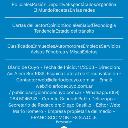
Policiales
Pasión Deportiva
Espectáculos
Argentina
El Mundo
Recetas
En las redes
Cartas del lector
Opinion
Sociales
Salud
Tecnología
Tendencia
Estado del tránsito
Clasificados
Inmuebles
Automotores
Empleos
Servicios
Avisos Fúnebres y Misas
Edictos
Diario de Cuyo - Fecha de Inicio: 11/2003 - Dirección:
Av. Alem Sur 1639. Esquina Lateral de Circunvalación -
Contacto:
web@diariodecuyo.com.ar
- Email:
web@diariodecuyo.com.ar
/
publicidad@diariodecuyo.com.ar
-
Whatsapp: (054)
264 5045343 - Gerente General: Pablo Dellazoppa -
Secretario de Redacción: Diego Castillo - Editor Web:
Mario Romero - Empresa propietaria del medio -
FRANCISCO MONTES S.A.C.I.F.