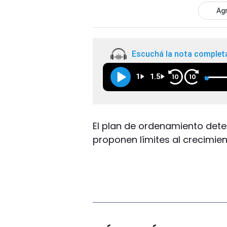
Agr
Escuchá la nota complet
1
1.5
10
10
El plan de ordenamiento det
proponen límites al crecimie