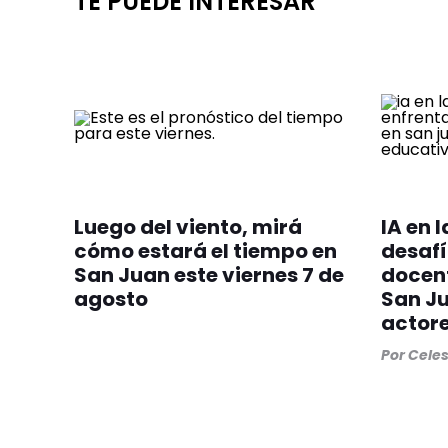
TE PUEDE INTERESAR
Luego del viento, mirá
IA en l
cómo estará el tiempo en
desafí
San Juan este viernes 7 de
docent
agosto
San Ju
actor
Por
Cele