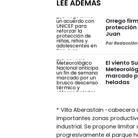
LEÉ ADEMÁS
Orrego firm
protección
Juan
Por
Redacción 
El viento S
Meteorológ
marcado po
heladas
* Villa Aberastain -cabecera
importantes zonas productiva
industrial. Se propone limita
progresivamente el parque ha