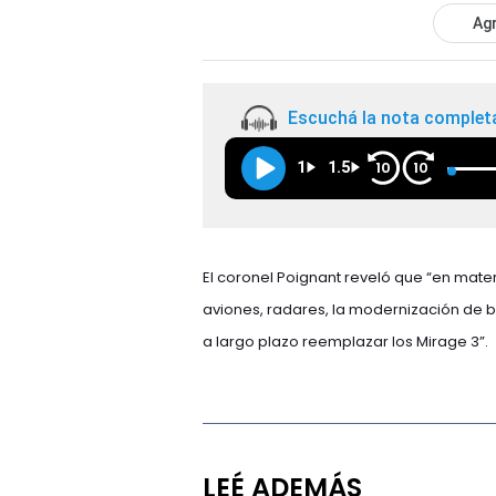
Agr
Escuchá la nota complet
1
1.5
10
10
El coronel Poignant reveló que “en mate
aviones, radares, la modernización de 
a largo plazo reemplazar los Mirage 3”.
LEÉ ADEMÁS