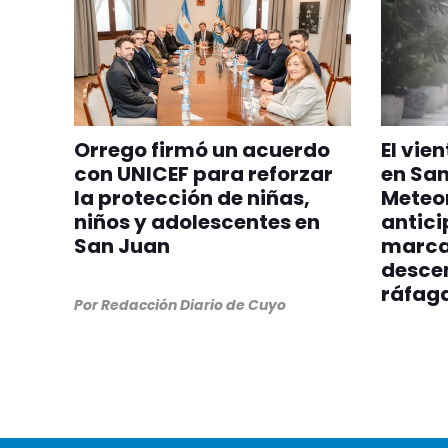
Orrego firmó un acuerdo
El vie
con UNICEF para reforzar
en San
la protección de niñas,
Meteo
niños y adolescentes en
antici
San Juan
marca
desce
ráfag
Por
Redacción Diario de Cuyo