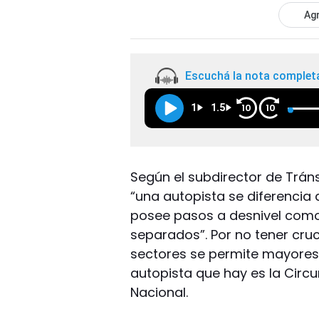
Agr
Escuchá la nota complet
1
1.5
10
10
Según el subdirector de Tráns
“una autopista se diferencia
posee pasos a desnivel como 
separados”. Por no tener cruc
sectores se permite mayores 
autopista que hay es la Circ
Nacional.