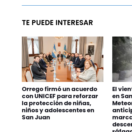
TE PUEDE INTERESAR
Orrego firmó un acuerdo
El vie
con UNICEF para reforzar
en San
la protección de niñas,
Meteo
niños y adolescentes en
antici
San Juan
marca
desce
ráfag