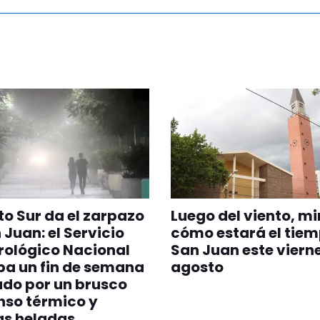
nto Sur da el zarpazo
Luego del viento, mi
 Juan: el Servicio
cómo estará el tiem
rológico Nacional
San Juan este vierne
pa un fin de semana
agosto
do por un brusco
nso térmico y
as heladas